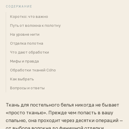
Каландрирование
СОДЕРЖАНИЕ
горячий вал · давление
Коротко: что важно
Путь от волокна к полотну
На уровне нити
Отделка полотна
Что дают обработки
Мифы и правда
Обработки тканей Cóho
Как выбрать
Вопросы и ответы
Ткань для постельного белья никогда не бывает
«просто тканью». Прежде чем попасть в вашу
спальню, она проходит через десятки операций —
от выбора волокна до финишной отделки.