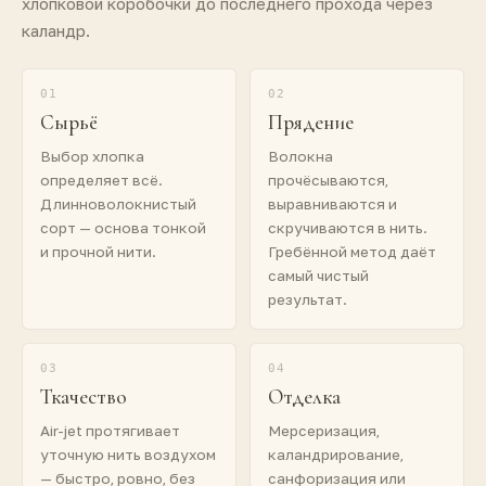
хлопковой коробочки до последнего прохода через
каландр.
01
02
Сырьё
Прядение
Выбор хлопка
Волокна
определяет всё.
прочёсываются,
Длинноволокнистый
выравниваются и
сорт — основа тонкой
скручиваются в нить.
и прочной нити.
Гребённой метод даёт
самый чистый
результат.
03
04
Ткачество
Отделка
Air-jet протягивает
Мерсеризация,
уточную нить воздухом
каландрирование,
— быстро, ровно, без
санфоризация или