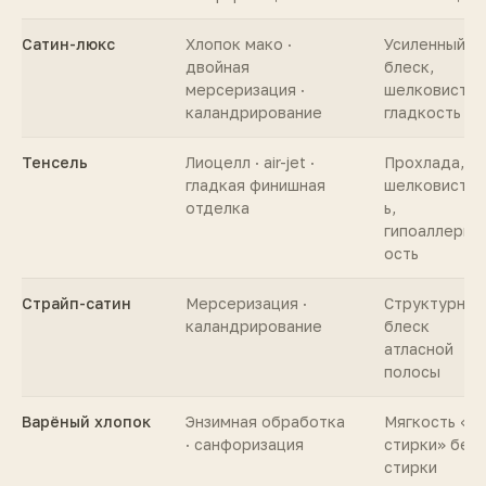
Сатин-люкс
Хлопок мако ·
Усиленный
двойная
блеск,
мерсеризация ·
шелковистая
каландрирование
гладкость
Тенсель
Лиоцелл · air-jet ·
Прохлада,
гладкая финишная
шелковистос
отделка
ь,
гипоаллерге
ость
Страйп-сатин
Мерсеризация ·
Структурный
каландрирование
блеск
атласной
полосы
Варёный хлопок
Энзимная обработка
Мягкость «из
· санфоризация
стирки» без
стирки