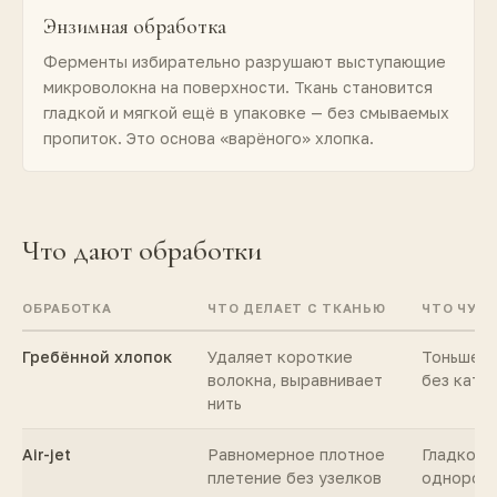
Энзимная обработка
Ферменты избирательно разрушают выступающие
микроволокна на поверхности. Ткань становится
гладкой и мягкой ещё в упаковке — без смываемых
пропиток. Это основа «варёного» хлопка.
Что дают обработки
ОБРАБОТКА
ЧТО ДЕЛАЕТ С ТКАНЬЮ
ЧТО ЧУВС
Гребённой хлопок
Удаляет короткие
Тоньше, 
волокна, выравнивает
без каты
нить
Air-jet
Равномерное плотное
Гладкое
плетение без узелков
однород