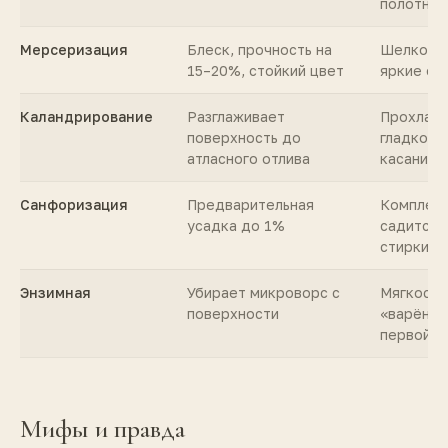
полотно
Мерсеризация
Блеск, прочность на
Шелковис
15–20%, стойкий цвет
яркие от
Каландрирование
Разглаживает
Прохлада
поверхность до
гладкост
атласного отлива
касании
Санфоризация
Предварительная
Комплект
усадка до 1%
садится 
стирки
Энзимная
Убирает микроворс с
Мягкость
поверхности
«варёног
первой н
Мифы и правда