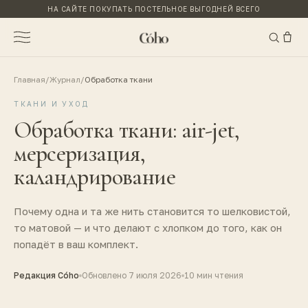
НА САЙТЕ ПОКУПАТЬ ПОСТЕЛЬНОЕ ВЫГОДНЕЙ ВСЕГО
Главная
/
Журнал
/
Обработка ткани
ТКАНИ И УХОД
Обработка ткани: air-jet,
мерсеризация,
каландрирование
Почему одна и та же нить становится то шелковистой,
то матовой — и что делают с хлопком до того, как он
попадёт в ваш комплект.
Редакция Cóho
Обновлено
7 июля 2026
10 мин
чтения
до · грубее
после · гладко, с блеском