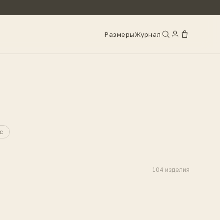
Размеры
Журнал
с
104
изделия