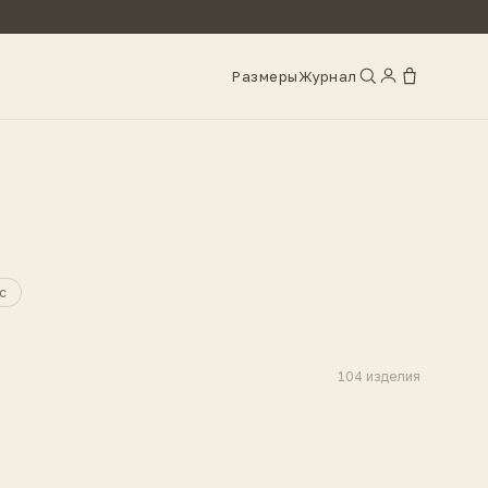
Размеры
Журнал
с
104
изделия