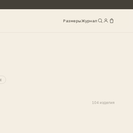
Размеры
Журнал
с
104
изделия