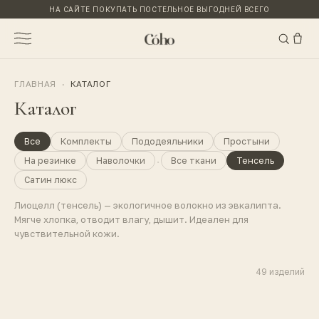
НА САЙТЕ ПОКУПАТЬ ПОСТЕЛЬНОЕ ВЫГОДНЕЙ ВСЕГО
ГЛАВНАЯ
·
КАТАЛОГ
Каталог
Все
Комплекты
Пододеяльники
Простыни
·
На резинке
Наволочки
Все ткани
Тенсель
Сатин люкс
Лиоцелл (тенсель) — экологичное волокно из эвкалипта.
Мягче хлопка, отводит влагу, дышит. Идеален для
чувствительной кожи.
49
изделий