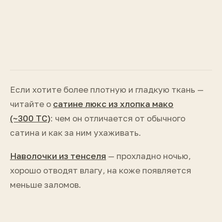
40–60 °C по бирке
Кислородное средство без хлора
Отжим до 600 оборотов
Сушка в тени, расправив
Отдельная стирка сатина
Если хотите более плотную и гладкую ткань —
читайте о
сатине люкс из хлопка мако
(~300 ТС)
: чем он отличается от обычного
сатина и как за ним ухаживать.
Наволочки из тенселя
— прохладно ночью,
хорошо отводят влагу, на коже появляется
меньше заломов.