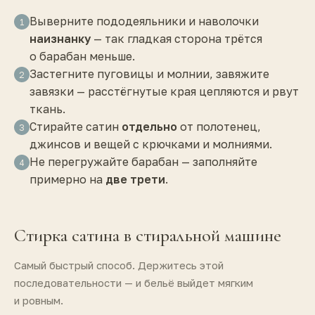
Выверните пододеяльники и наволочки
1
наизнанку
— так гладкая сторона трётся
о барабан меньше.
Застегните пуговицы и молнии, завяжите
2
завязки — расстёгнутые края цепляются и рвут
ткань.
Стирайте сатин
отдельно
от полотенец,
3
джинсов и вещей с крючками и молниями.
Не перегружайте барабан — заполняйте
4
примерно на
две трети
.
Стирка сатина в стиральной машине
Самый быстрый способ. Держитесь этой
последовательности — и бельё выйдет мягким
и ровным.