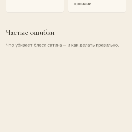
кремами
Частые ошибки
Что убивает блеск сатина — и как делать правильно.
Стирка в горячей воде 90 °C
Хлорный отбеливатель
Отжим 1000+ оборотов
Сушка на прямом солнце
Общая стирка с полотенцами и молниями